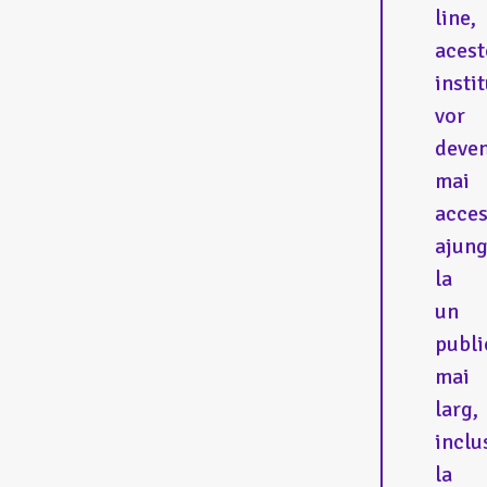
line,
acest
instit
vor
deven
mai
acces
ajun
la
un
publi
mai
larg,
inclu
la