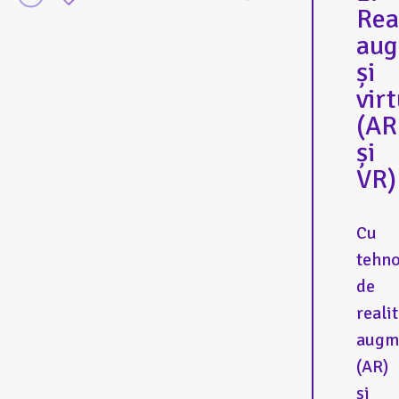
Rea
aug
și
vir
(AR
și
VR)
Cu
tehno
de
reali
augm
(AR)
și