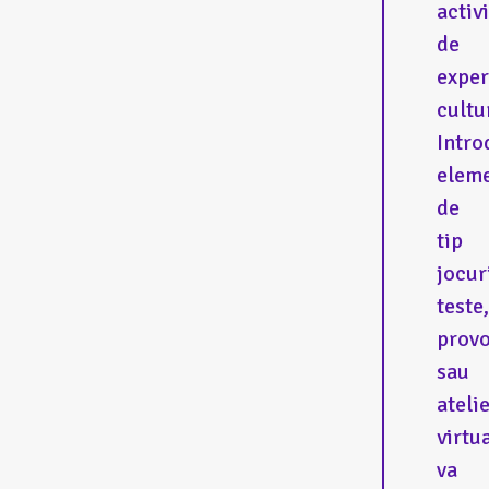
activi
de
exper
cultu
Intro
eleme
de
tip
jocur
teste,
provo
sau
ateli
virtu
va