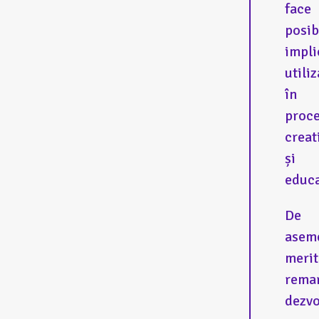
face
posib
impli
utiliz
în
proc
creat
și
educa
De
asem
merit
rema
dezvo