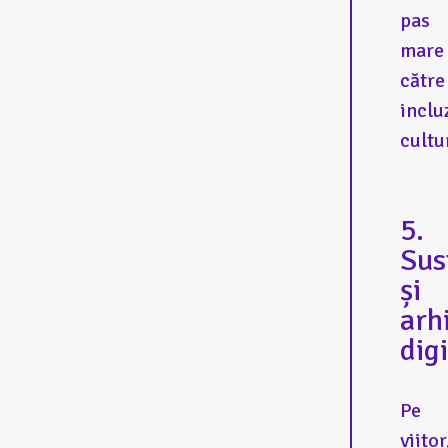
pas
mare
către
inclu
cultu
5.
Sus
și
arh
dig
Pe
viitor