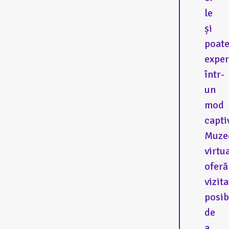
le
și
poat
expe
într-
un
mod
capti
Muze
virtu
oferă
vizita
posib
de
a