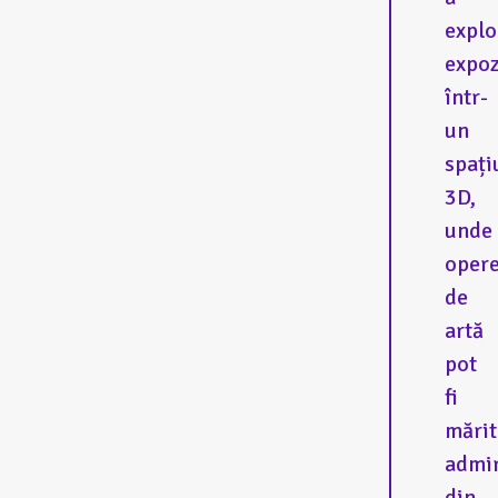
explo
expoz
într-
un
spați
3D,
unde
opere
de
artă
pot
fi
mărit
admi
din