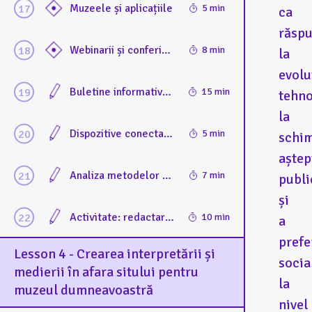
Muzeele și aplicațiile
5 min
ca
răsp
Webinarii și conferințe on-line: practici recomandate pentru organizarea de evenimente virtuale care implică un public larg
8 min
la
evolu
Buletine informative culturale pentru publicul de la distanță: strategii pentru construirea de buletine informative eficiente, care să informeze și să implice publicul de la distanță.
15 min
tehno
la
Dispozitive conectate și Internet of Things (IoT) [Internetul lucrurilor] în medierea off-site
5 min
schi
aștep
Analiza metodelor și instrumentelor utilizate și impactul acestora asupra implicării publicului
7 min
publi
și
Activitate: redactarea unui buletin informativ pentru implicarea de la distanță. Participanții creează un buletin informativ captivant și accesibil pentru publicul muzeelor on-line
10 min
a
prefe
Lesson 4 - Crearea interpretării și
socia
medierii în afara sitului pentru
la
muzeul dumneavoastră
nivel