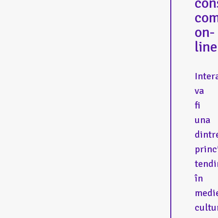
con
com
on-
line
Inter
va
fi
una
dintr
princ
tendi
în
medi
cultu