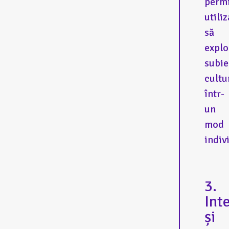
perm
utiliz
să
explo
subie
cultu
într-
un
mod
indiv
3.
Int
și