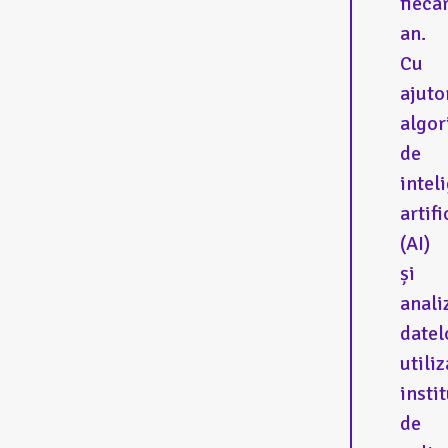
fieca
an.
Cu
ajuto
algor
de
intel
artifi
(AI)
și
anali
datel
utiliz
instit
de