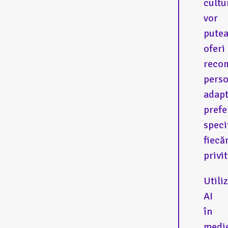
cultu
vor
pute
oferi
reco
perso
adapt
prefe
speci
fiecă
privit
Utili
AI
în
medi