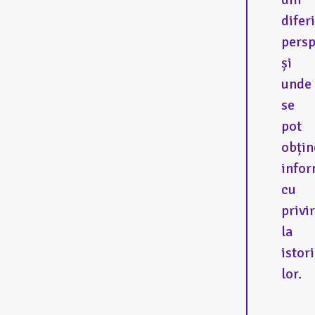
difer
persp
și
unde
se
pot
obțin
infor
cu
privi
la
istor
lor.