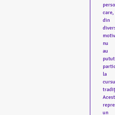
pers
care,
din
diver
motiv
nu
au
putut
parti
la
cursu
tradi
Aces
repre
un