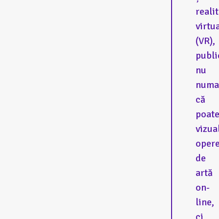
reali
virtu
(VR),
publi
nu
numa
că
poat
vizua
oper
de
artă
on-
line,
ci