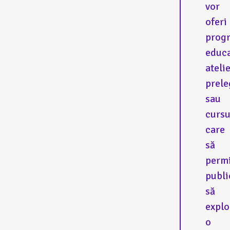
vor
oferi
prog
educa
atelie
prele
sau
cursu
care
să
perm
publi
să
explo
o