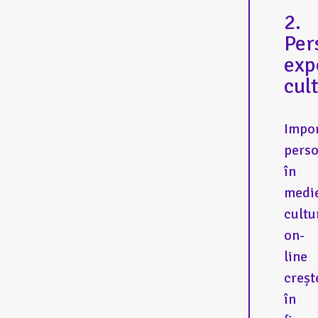
2.
Per
exp
cul
Impo
perso
în
medi
cultu
on-
line
creșt
în