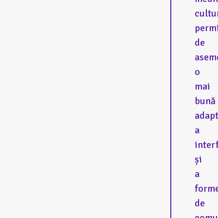
cultu
permi
de
asem
o
mai
bună
adap
a
inter
și
a
form
de
comu