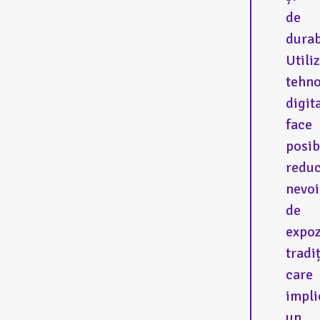
de
durab
Utili
tehno
digit
face
posib
redu
nevoi
de
expoz
tradi
care
impli
un