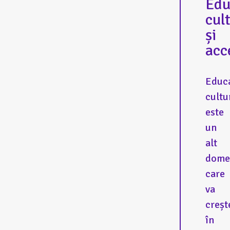
Edu
cul
și
acc
Educ
cultu
este
un
alt
dome
care
va
creșt
în