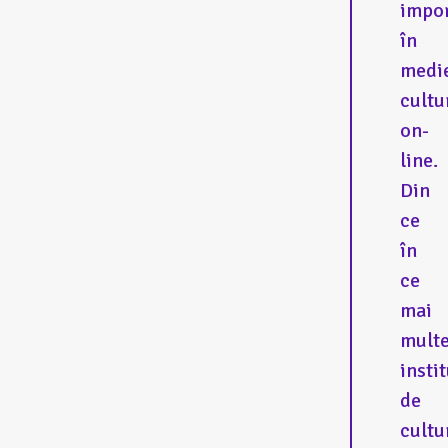
impo
în
medi
cultu
on-
line.
Din
ce
în
ce
mai
mult
instit
de
cultu