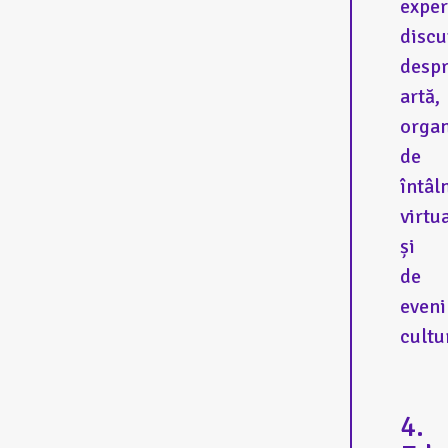
exper
discu
desp
artă,
organ
de
întâln
virtu
și
de
even
cultu
4.