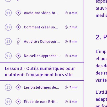
expos
œuvre
Audio and video tools for remote engagement: Overview of podcasts, videos, and audio guides for off-site immersive, accessible experiences.
8 min
média
Comment créer son podcast en 5 étapes ?
7 min
2. 
Activité : Concevoir une exposition numérique accessible hors les murs. Les participants élaborent un plan d'exposition virtuelle intégrant des tactiques d'accessibilité.
8 min
L’imp
Nouvelles approches de médiation (podcasts) et nouvelles technologies (IA etc.) pour rendre la culture accessibles à tous, in situ et hors les murs
5 min
chaqu
des d
Lesson 3 - Outils numériques pour
des r
maintenir l'engagement hors site
visite
Les plateformes de streaming pour les événements culturels : analyse des outils de diffusion en direct (YouTube, Facebook Live, etc.) pour élargir l’accès aux conférences, ateliers et événements
3 min
L’uti
adapt
Étude de cas : British Museum x YouTube
5 min
en fo