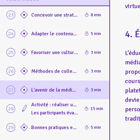
virtu
Concevoir une stratégie numérique hors les murs cohérente : comment concilier attentes du public et objectifs institutionnels et comment adapter l'exposition pour qu'elle fonctionne hors les murs
8 min
4. 
Adapter le contenu et son format à des publics divers : techniques d'adaptation du contenu numérique au contexte linguistique, culturel et aux enjeux d'accessibilité
5 min
L’édu
Favoriser une culture numérique au sein des équipes : stratégies de formation du personnel aux compétences de médiation numérique hors les murs
3 min
média
propo
Méthodes de collecte et d'analyse des études de public pour améliorer l'expérience de visite et l’accessibilité
3 min
cours
plate
L'avenir de la médiation numérique hors site. Etude prospective de la médiation culturelle en ligne
3 min
devie
Activité : réaliser un audit d’accessibilité d’une plateforme numérique.
perso
15 min
Les participants évaluent l’accessibilité d’un site ou d’une application culturelle, avec des suggestions d’amélioration
tradit
Bonnes pratiques en matière de médiation numérique hors les murs. Analyse comparative de projets numériques réussis et de leur impact sur l’engagement des publics.
5 min