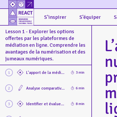
S’inspirer
S’équiper
S
Lesson 1 - Explorer les options
offertes par les plateformes de
L
médiation en ligne. Comprendre les
avantages de la numérisation et des
n
jumeaux numériques.
p
L’apport de la médiation numérique hors les murs / à distance pour les publics, illustré par différentes étude de cas
3 min
m
Analyse comparative des approches physiques et numériques de la médiation culturelle
6 min
l
Identifier et évaluer les besoins d'un public distant et diversifié : segmentation du public (par exemple, facteurs géographiques, culturels, linguistiques et d'accessibilité).
8 min