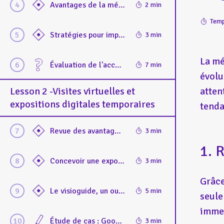
Avantages de la médiation numérique hors les murs pour divers types de public : élargir la portée des musées grâce au numérique pour favoriser l'inclusion
2 min
Temp
Stratégies pour impliquer des publics éloignés : techniques d'engagement efficaces (personnalisation, approches narratives et interactivité).
3 min
La mé
Évaluation de l'accessibilité d'un plan de médiation numérique hors les murs (points forts / points à améliorer)
7 min
évolu
Lesson 2 -Visites virtuelles et
atten
expositions digitales temporaires
tenda
Revue des avantages, des défis et des bonnes pratiques en matière de visites virtuelles et d'expositions en 3D
3 min
1. 
Concevoir une exposition en ligne pour capter et maintenir l'attention d'un public distant
3 min
Grâce
Le visioguide, un outil à destination des publics sourds et malentendants
5 min
seule
immer
Étude de cas : Google Arts & Culture, une plateforme œuvrant pour l’accessibilité ? Analyse du rôle de Google Arts & Culture dans l'accès aux musées virtuels. Découvrir les avantages et les inconvénients d’une présence sur Google Art & Culture pour les petites et moyennes institutions.
3 min