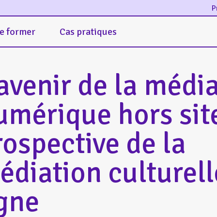
P
e former
Cas pratiques
’avenir de la médi
umérique hors sit
rospective de la
édiation culturell
igne