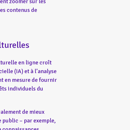
vent zoomer sur les
des contenus de
turelles
urelle en ligne croît
elle (IA) et à l’analyse
ont en mesure de fournir
ts individuels du
également de mieux
e public – par exemple,
de connaissances