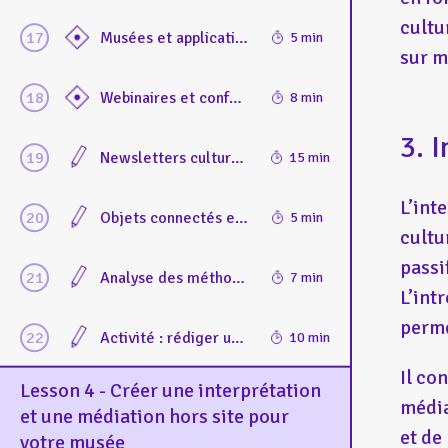
cultu
Musées et applications mobiles
5 min
sur m
Webinaires et conférences en ligne : bonnes pratiques pour organiser des événements virtuels engageants
8 min
3. 
Newsletters culturelles pour des publics à distance : les stratégies pour construire des newsletters efficaces permettant d’informer et d’impliquer des publics éloignés
15 min
L’int
Objets connectés et the Internet of Things (IoT) dans la médiation hors-les-murs
5 min
cultu
passi
Analyse des méthodes et outils utilisés pour l'engagement des publics et leur impact
7 min
L’int
perme
Activité : rédiger une newsletter engageante et accessible à destination des publics en ligne d’un musée
10 min
Il co
Lesson 4 - Créer une interprétation
média
et une médiation hors site pour
et de
votre musée