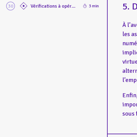
5. 
Vérifications à opérer pour un projet de médiation numérique hors-les-murs inclusif : une liste complète pour vérifier la conformité en matière d’inclusivité et d’accessibilité
3 min
À l’a
les a
numér
impli
virtu
alter
l’emp
Enfin
impor
sous 