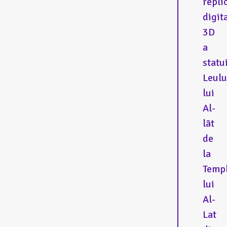
repli
digit
3D
a
statui
Leulu
lui
Al-
lāt
de
la
Temp
lui
Al-
Lat