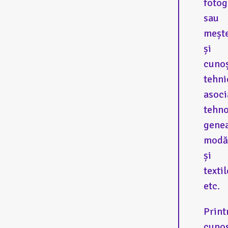
fotog
sau
meșt
și
cunoș
tehni
asoci
tehno
genea
modă
și
textil
etc.
Print
cuno