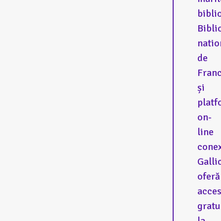
bibli
Bibli
natio
de
Fran
și
platf
on-
line
cone
Galli
oferă
acce
gratu
la