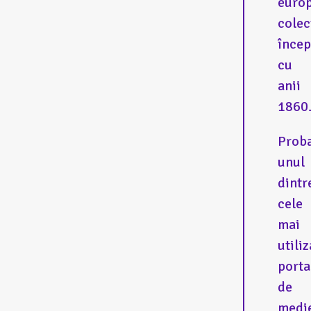
euro
colec
înce
cu
anii
1860
Proba
unul
dintr
cele
mai
utiliz
porta
de
medi