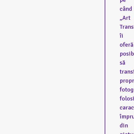
când
„Art
Trans
îi
oferă
posib
să
tran
propr
fotog
folos
carac
împr
din