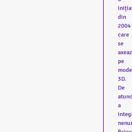
iniția
din
2004
care
se
axea
pe
mode
3D.
De
atunc
a
integ
nenu
fișier