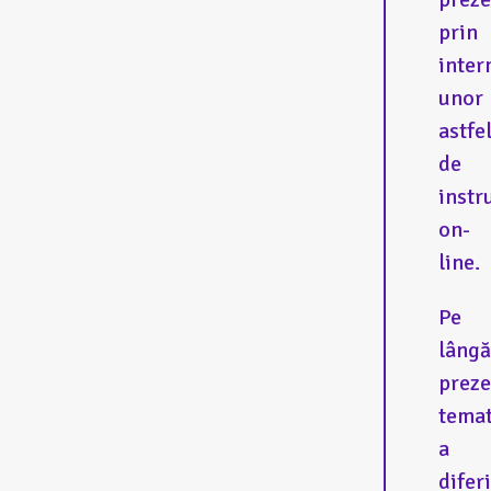
prin
inter
unor
astfe
de
inst
on-
line.
Pe
lângă
preze
temat
a
difer