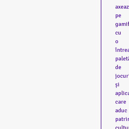
axea
pe
gamif
cu
o
între
palet
de
jocur
și
aplica
care
aduc
patri
cultu