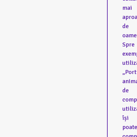
mai
apro
de
oame
Spre
exem
utili
„Port
anima
de
comp
utili
își
poat
comp