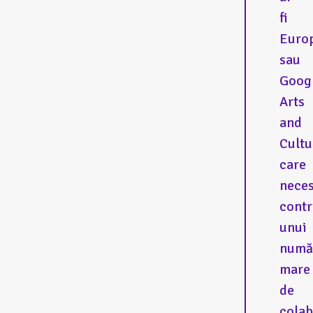
fi
Euro
sau
Goog
Arts
and
Cultu
care
neces
contr
unui
numă
mare
de
colab