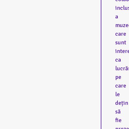
inclu
a
muze
care
sunt
inter
ca
lucră
pe
care
le
dețin
să
fie
preze