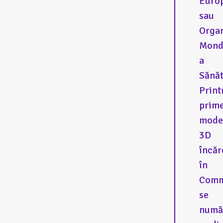
Euro
sau
Organ
Mond
a
Sănăt
Print
prime
mode
3D
încăr
în
Com
se
numă