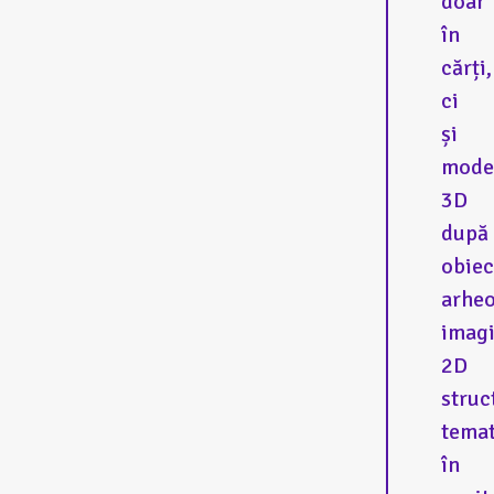
doar
în
cărți,
ci
și
mode
3D
după
obiec
arheo
imagi
2D
struc
temat
în