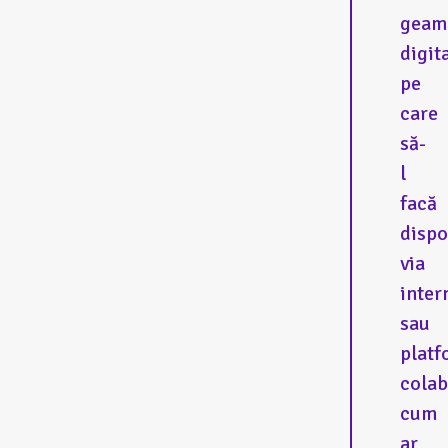
geam
digit
pe
care
să-
l
facă
dispo
via
inter
sau
platf
colab
cum
ar