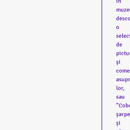
în
muze
desc
o
selec
de
pictu
și
come
asup
lor,
sau
”Cob
șarpe
și