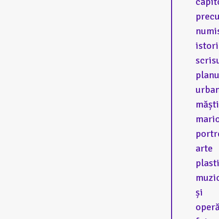
capit
prec
numi
istor
scris
planu
urban
măști
mario
portr
arte
plast
muzi
și
operă