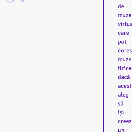
de
muze
virtua
care
pot
core
muze
fizice
dacă
acest
aleg
să
își
creez
un