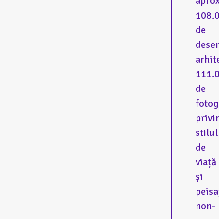
aprox
108.
de
dese
arhit
111.
de
fotog
privi
stilul
de
viață
și
peisa
non-