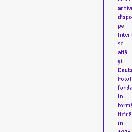
arhiv
dispo
pe
Inter
se
află
și
Deut
Fotot
fonda
în
form
fizică
în
1924