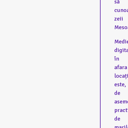
să
cuno
zeii
Mesoa
Medi
digit
în
afara
locaț
este,
de
asem
pract
de
maril