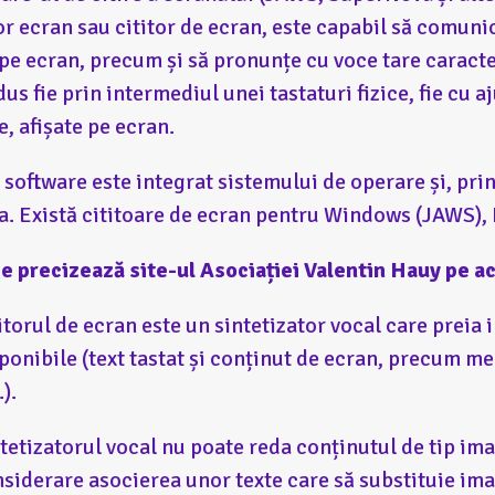
or ecran sau cititor de ecran, este capabil să comuni
 pe ecran, precum și să pronunțe cu voce tare caracte
dus fie prin intermediul unei tastaturi fizice, fie cu a
e, afișate pe ecran.
 software este integrat sistemului de operare și, pr
a. Există cititoare de ecran pentru Windows (JAWS), I
ce precizează site-ul Asociației Valentin Hauy pe a
itorul de ecran este un sintetizator vocal care preia i
ponibile (text tastat și conținut de ecran, precum me
.).
tetizatorul vocal nu poate reda conținutul de tip imag
siderare asocierea unor texte care să substituie ima