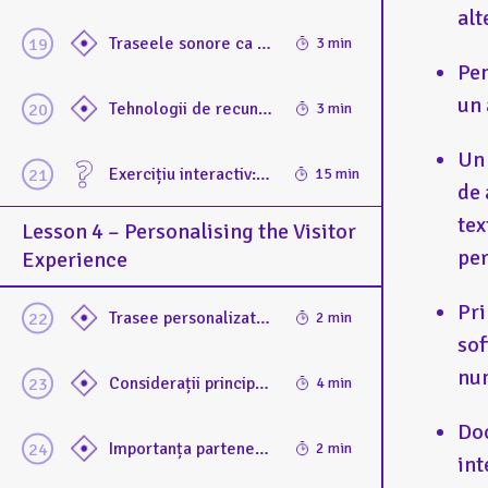
alt
Traseele sonore ca instrumente de mediere incluzivă. Utilizarea traseelor sonore pentru a crea experiențe imersive și incluzive
3 min
Pen
un 
Tehnologii de recunoaștere a lucrărilor pentru o mai bună mediere în muzee. Cum pot sistemele de recunoaștere să îmbunătățească accesibilitatea în funcție de diversele nevoi
3 min
Un 
Exercițiu interactiv: elaborarea unui plan pentru crearea de experiențe interactive și imersive
15 min
de 
tex
Lesson 4 – Personalising the Visitor
per
Experience
Pri
Trasee personalizate pentru vizitatori: beneficii și provocări
2 min
sof
num
Considerații principale și resurse esențiale pentru personalizarea traseelor vizitatorilor în muzee
4 min
Doc
Importanța parteneriatului cu organizațiile specializate în accesibilizare. Exemple de colaborări de succes în sectorul cultural
2 min
int