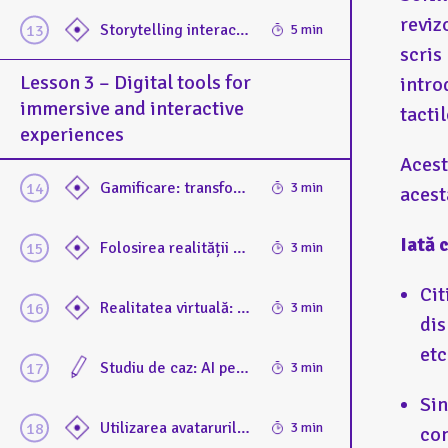
reviz
Storytelling interactiv pentru captivarea vizitatorilor. Utilizarea storytelling-ului pentru a face muzeele captivante și accesibile
5 min
scris
Lesson 3 – Digital tools for
intro
immersive and interactive
tactil
experiences
Acest
Gamificare: transformarea vizitelor în experiențe distractive și incluzive. Strategii pentru implicarea vizitatorilor prin joc
3 min
acest
Iată 
Folosirea realității augmentate pentru incluziunea vizitatorilor. Avantaje și dezavantaje în utilizarea AR pentru a îmbunătăți accesul și interacțiunea
3 min
Cit
Realitatea virtuală: experiențe imersive pentru toți. Utilizarea VR în muzee: crearea de experiențe captivante, dar și limitări
3 min
dis
etc
Studiu de caz: AI pentru sporirea accesibilității. Analizarea modalităților de utilizare a IA pentru îmbunătățirea accesibilității muzeelor
3 min
Sin
Utilizarea avatarurilor în medierea muzeală. Desper cum avatarurile digitale îmbunătățesc călătoriile vizitatorilor furnizând îndrumări
3 min
con