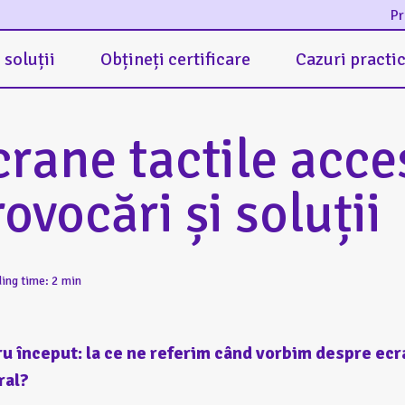
Pr
 soluții
Obțineți certificare
Cazuri practi
crane tactile acces
ovocări și soluții
ing time: 2 min
u început: la ce ne referim când vorbim despre ecra
ral?