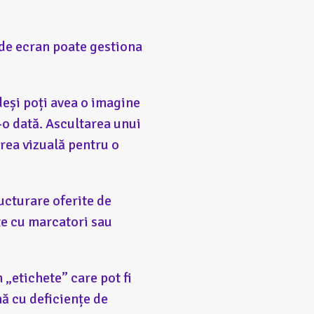
l de ecran poate gestiona
deși poți avea o imagine
-o dată. Ascultarea unui
irea vizuală pentru o
ructurare oferite de
te cu marcatori sau
 „etichete” care pot fi
nă cu deficiențe de