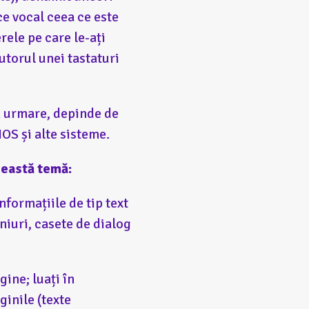
ce vocal ceea ce este
rele pe care le-ați
jutorul unei tastaturi
in urmare, depinde de
OS și alte sisteme.
ceastă temă:
nformațiile de tip text
niuri, casete de dialog
ine; luați în
ginile (texte