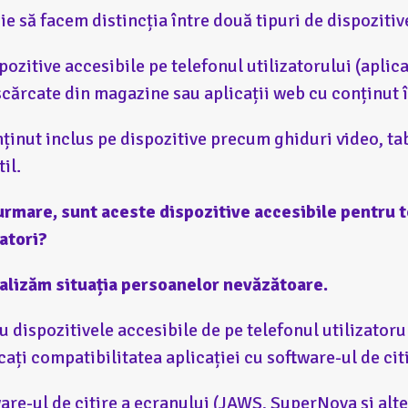
ie să facem distincția între două tipuri de dispozitiv
pozitive accesibile pe telefonul utilizatorului (aplica
cărcate din magazine sau aplicații web cu conținut î
ținut inclus pe dispozitive precum ghiduri video, ta
til.
urmare, sunt aceste dispozitive accesibile pentru t
zatori?
alizăm situația persoanelor nevăzătoare.
u dispozitivele accesibile de pe telefonul utilizatorul
icați compatibilitatea aplicației cu software-ul de cit
are-ul de citire a ecranului (JAWS, SuperNova și alt