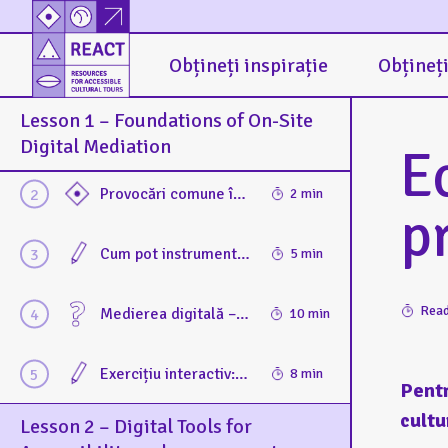
Obțineți inspirație
Obțineți
Lesson 1 – Foundations of On-Site
Introducere în medierea digitală on-site Prezentare generală a medierii digitale și a rolului acesteia în muzee, cu accent pe accesibilitate
3 min
Digital Mediation
E
Provocări comune în accesibilizarea medierii digitale on-site
2 min
pr
Cum pot instrumentele de mediere digitală să sporească accesibilitatea și incluziunea (beneficii)
5 min
Read
Medierea digitală – elemente esențiale. Test pentru recapitularea conceptelor fundamentale ale medierii digitale on-site
10 min
Exercițiu interactiv: Evaluarea accesibilității unui exemplu practică de mediere digitală on-site
8 min
Pentr
cultu
Lesson 2 – Digital Tools for