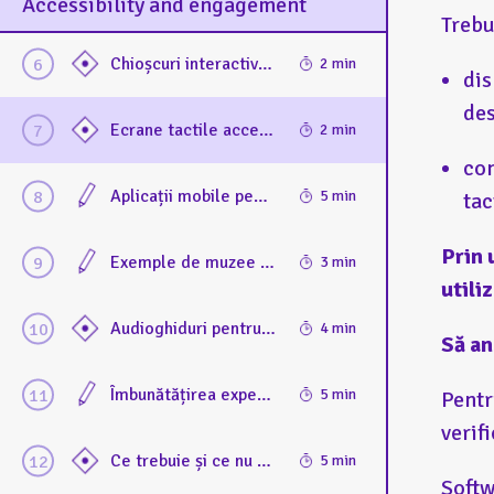
Accessibility and engagement
Trebu
Chioșcuri interactive: accesibilitate și incluziune
2 min
dis
des
Ecrane tactile accesibile: provocări și soluții
2 min
con
Aplicații mobile pentru implicarea vizitatorilor. Cum pot aplicațiile să îmbunătățească accesibilitatea și experiența de vizitare. Exemplul Muséo+
5 min
tac
Prin 
Exemple de muzee care și-au adaptat aplicația pentru categorii specifice de public
3 min
utili
Audioghiduri pentru publicul cu deficiențe de vedere
4 min
Să an
Îmbunătățirea experienței de vizitare cu ajutorul instrumentelor digitale: rezultatele testării unei soluții de mediere digitală
5 min
Pentr
verif
Ce trebuie și ce nu trebuie să faceți pentru adaptarea experiențelor muzeale cu ajutorul instrumentelor digitale
5 min
Softw