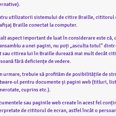
ernative).
tru utilizatorii sistemului de citire Braille, cititoru
afișaj Braille conectat la computer.
alt aspect important de luat în considerare este că, 
ansamblu a unei pagini, nu poți „asculta totul” dintr
t sau citirea lui în Braille durează mai mult decât cit
soană fără deficiențe de vedere.
n urmare, trebuie să profităm de posibilitățile de st
tware-ul pentru documente și pagini web (titluri, lis
erotate, cuprins etc.).
umentele sau paginile web create în acest fel conțin
erpretate de cititorul de ecran, astfel încât o persoa