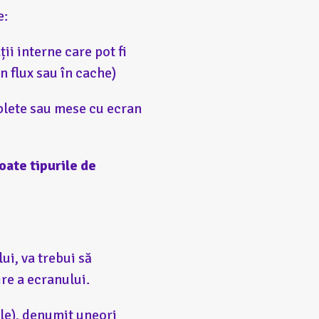
e:
ții interne care pot fi
n flux sau în cache)
blete sau mese cu ecran
oate tipurile de
ui, va trebui să
ire a ecranului.
ele), denumit uneori