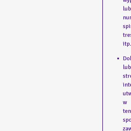
lub
nu
spi
tre
itp.
Do
lub
str
in
ut
w
ten
sp
zaw