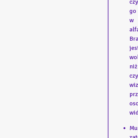
czy
go
w
alf
Bra
jes
wol
niż
czy
wi
pr
os
wi
Mu
za