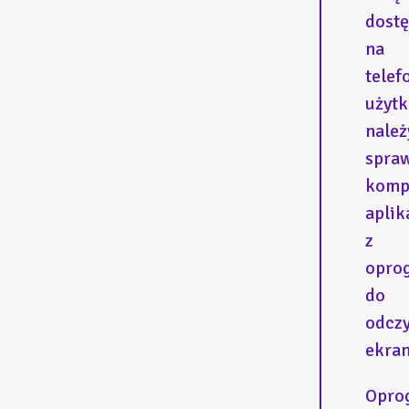
dost
na
telef
użyt
należ
spra
komp
aplik
z
opro
do
odcz
ekran
Opro