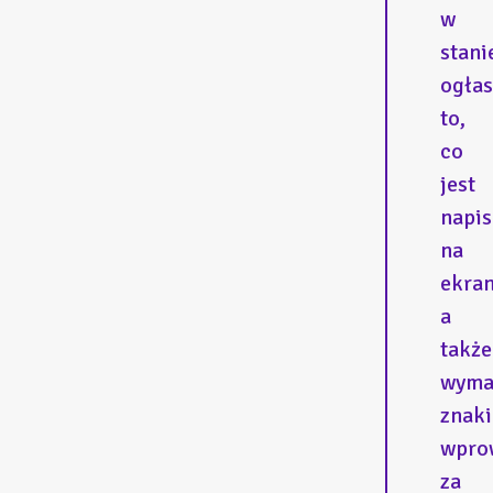
w
stani
ogłas
to,
co
jest
napi
na
ekran
a
także
wyma
znaki
wpro
za