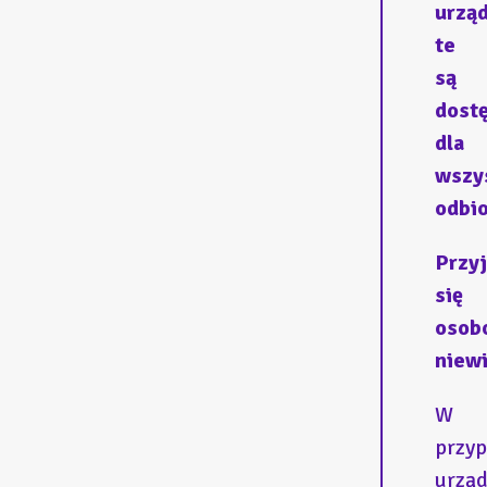
urzą
te
są
dost
dla
wszy
odbi
Przy
się
osob
niew
W
przy
urzą