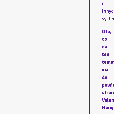
i
inny
syst
Oto,
co
na
ten
tema
ma
do
powi
stro
Valen
Hauy