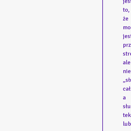
jes
to,
że
mo
jes
pr
str
ale
nie
„s
cał
a
sł
tek
lub