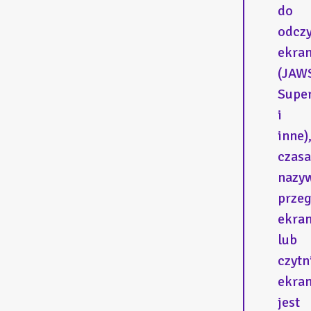
do
odcz
ekra
(JAW
Supe
i
inne)
czas
nazy
prze
ekra
lub
czytn
ekran
jest