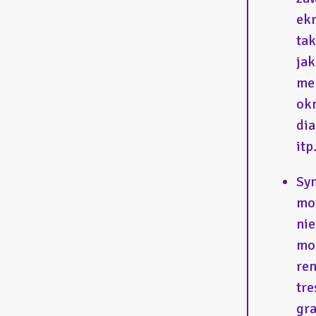
ek
ta
jak
me
ok
di
itp.
Syn
mo
nie
mo
re
tre
gra