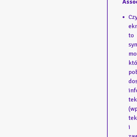
Assoc
Czy
ek
to
syn
mo
kt
po
do
in
te
(w
tek
i
za