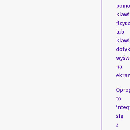
pomo
klawi
fizyc
lub
klawi
doty
wyświ
na
ekran
Opro
to
integ
się
z