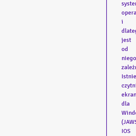
syst
oper
i
dlate
jest
od
nieg
zależ
Istni
czytn
ekra
dla
Wind
(JAWS
IOS