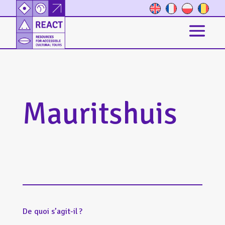
Mauritshuis
De quoi s’agit-il ?