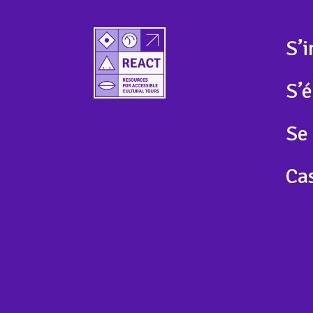
S’i
S’
Se
Ca