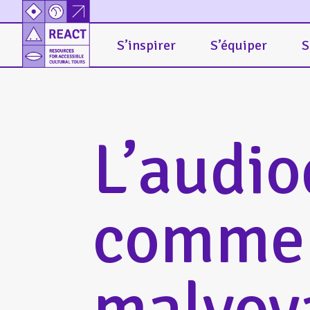
S’inspirer
S’équiper
S
L’audio
comme a
malvoy