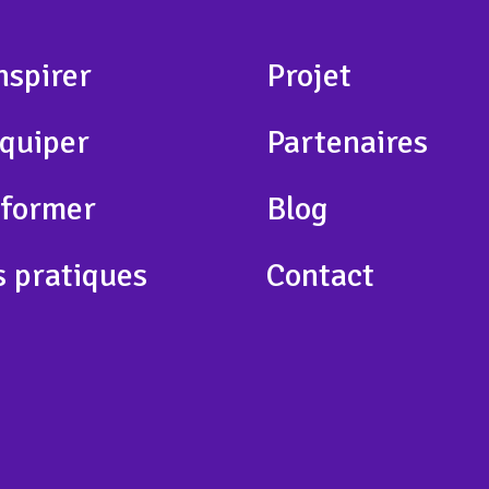
nspirer
Projet
équiper
Partenaires
 former
Blog
s pratiques
Contact