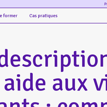
P
e former
Cas pratiques
descriptio
ide aux vi
ants : com